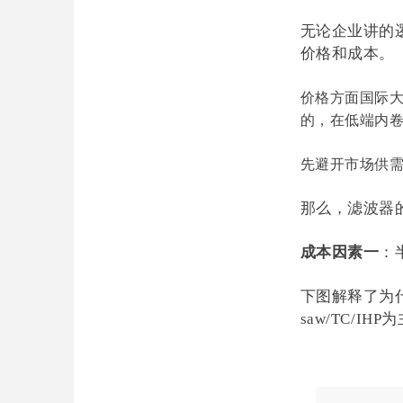
无论企业讲的
价格和成本。
价格方面国际
的，在低端内
先避开市场供
那么，滤波器
成本因素一
：
下图解释了为什
saw/TC/IHP